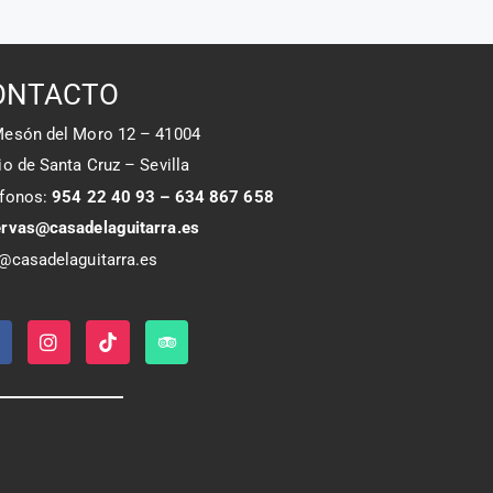
ONTACTO
Mesón del Moro 12 – 41004
io de Santa Cruz – Sevilla
éfonos:
954 22 40 93 – 634 867 658
ervas@casadelaguitarra.es
@casadelaguitarra.es