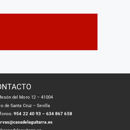
ONTACTO
Mesón del Moro 12 – 41004
io de Santa Cruz – Sevilla
éfonos:
954 22 40 93 – 634 867 658
ervas@casadelaguitarra.es